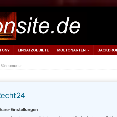
LTON?
EINSATZGEBIETE
MOLTONARTEN
BACKDRO
Bühnenmolton